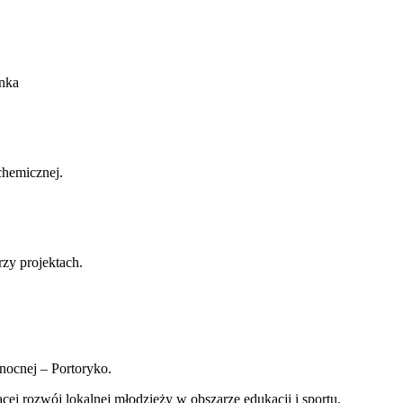
anka
chemicznej.
zy projektach.
nocnej – Portoryko.
cej rozwój lokalnej młodzieży w obszarze edukacji i sportu.