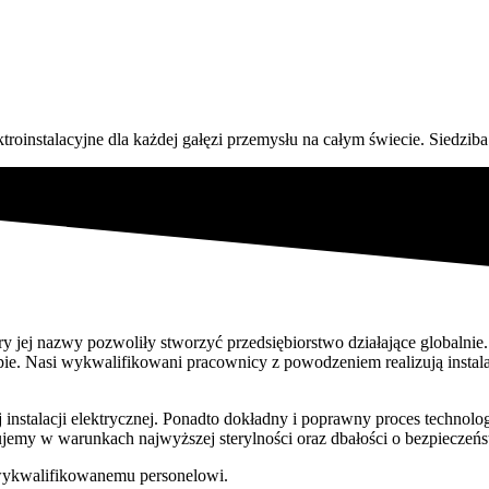
ektroinstalacyjne dla każdej gałęzi przemysłu na całym świecie. Sied
tery jej nazwy pozwoliły stworzyć przedsiębiorstwo działające globalni
ie. Nasi wykwalifikowani pracownicy z powodzeniem realizują instalacj
instalacji elektrycznej. Ponadto dokładny i poprawny proces technolog
jemy w warunkach najwyższej sterylności oraz dbałości o bezpieczeńs
 wykwalifikowanemu personelowi.